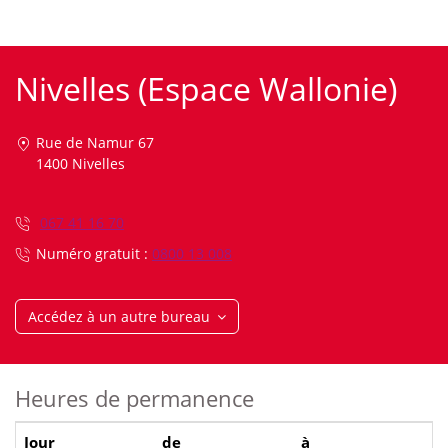
Nivelles (Espace Wallonie)
1
Rue de Namur 67
1400 Nivelles
067 41 16 70
Téléphone
:
Numéro gratuit :
0800 13 008
Accédez à un autre bureau
Heures de permanence
Jour
de
à