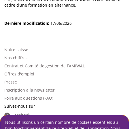
cadre d’une formation en alternance.
Dernière modification:
17/06/2026
Notre caisse
Footer
Nos chiffres
left
Contrat et Comité de gestion de FAMIWAL
Offres d'emploi
Presse
Inscription à la newsletter
Foire aux questions (FAQ)
Suivez-nous sur
Facebook
Nous utilisons un certain nombre de cookies essentiels au
Instagram
bon fonctionnement de ce site web et de l’application. Vous