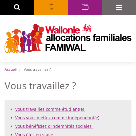
Aller
Rechercher
Calculatrice
myFAMIWAL
Toggle
au
naviga
contenu
principal
Accueil
Vous travaillez ?
Vous travaillez ?
Table
Vous travaillez comme étudiant(e)
of
Vous vous mettez comme indépendant(e)
contents
Vous bénéficiez d’indemnités sociales
Vous êtes en stage