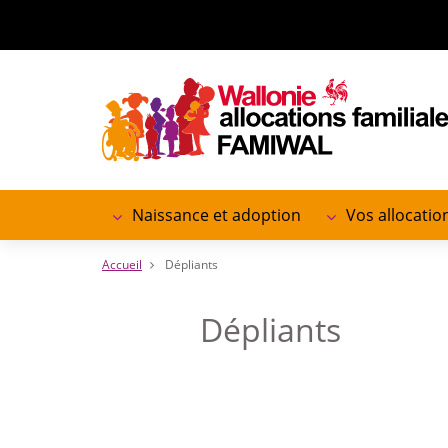
Aller
au
contenu
principal
Naissance et adoption
Vos allocation
Navigation
principale
Accueil
Dépliants
Dépliants