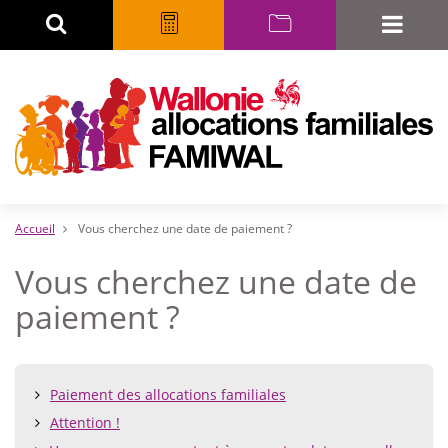
Aller
Rechercher
Calculatrice
myFAMIWAL
Toggle
au
naviga
contenu
principal
Accueil
Vous cherchez une date de paiement ?
Vous cherchez une date de
paiement ?
Table
Paiement des allocations familiales
of
Attention !